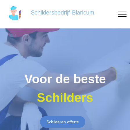
Schildersbedrijf-Blaricum
Voor de beste
Schilders
Schilderen offerte